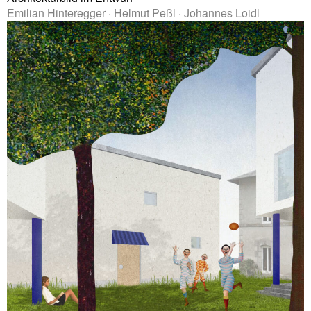
Emilian Hinteregger · Helmut Peßl · Johannes Loidl