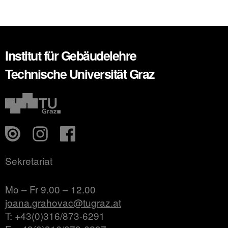
Institut für Gebäudelehre
Technische Universität Graz
Sekretariat
Mo – Fr 9.00 – 12.00
joana.grahovac@tugraz.at
T: +43(0)316/873-6291