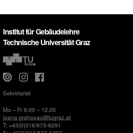
Institut für Gebäudelehre
Technische Universität Graz
Sekretariat
Mo – Fr 9.00 – 12.00
joana.grahovac@tugraz.at
T: +43(0)316/873-6291
F: +43(0)316/873-6297