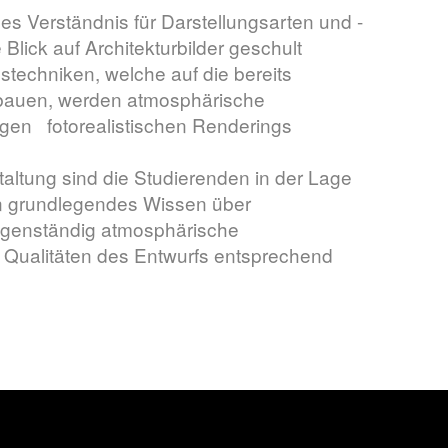
des Verständnis für Darstellungsarten und -
Blick auf Architekturbilder geschult
stechniken, welche auf die bereits
fbauen, werden atmosphärische
igen fotorealistischen Renderings
altung sind die Studierenden in der Lage
ein grundlegendes Wissen über
eigenständig atmosphärische
ie Qualitäten des Entwurfs entsprechend