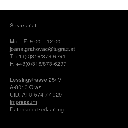
Sekretariat
Mo – Fr 9.00 – 12.00
joana.grahovac@tugraz.at
T: +43(0)316/873-6291
F: +43(0)316/873-6297
Lessingstrasse 25/IV
A-8010 Graz
UID: ATU 574 77 929
Impressum
Datenschutzerklärung