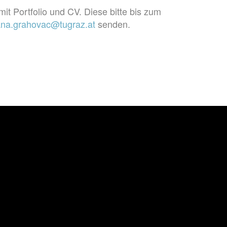
t Portfolio und CV. Diese bitte bis zum
ana.grahovac@tugraz.at
senden.