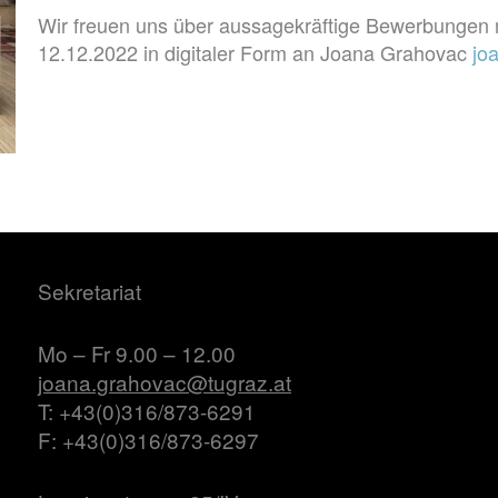
Wir freuen uns über aussagekräftige Bewerbungen mi
12.12.2022 in digitaler Form an Joana Grahovac
jo
Sekretariat
Mo – Fr 9.00 – 12.00
joana.grahovac@tugraz.at
T: +43(0)316/873-6291
F: +43(0)316/873-6297