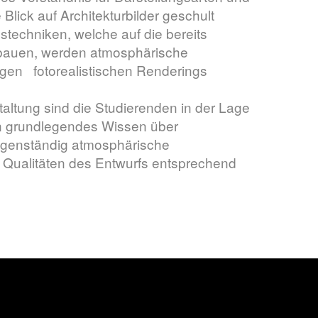
Blick auf Architekturbilder geschult
stechniken, welche auf die bereits
fbauen, werden atmosphärische
digen
fotorealistischen Renderings
altung sind die Studierenden in der Lage
ein grundlegendes Wissen über
eigenständig atmosphärische
ie Qualitäten des Entwurfs entsprechend