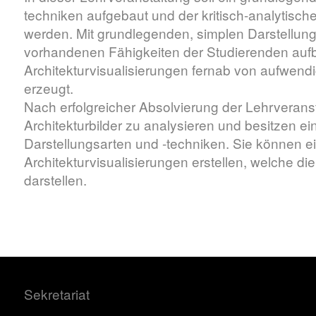
techniken aufgebaut und der kritisch-analytische 
werden. Mit grundlegenden, simplen Darstellung
vorhandenen Fähigkeiten der Studierenden au
Architekturvisualisierungen fernab von aufwen
erzeugt.
Nach erfolgreicher Absolvierung der Lehrveranst
Architekturbilder zu analysieren und besitzen 
Darstellungsarten und -techniken. Sie können 
Architekturvisualisierungen erstellen, welche d
darstellen.
Sekretariat