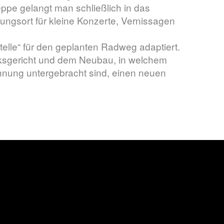
ppe gelangt man schließlich in das
ungsort für kleine Konzerte, Vernissagen
lle“ für den geplanten Radweg adaptiert.
ksgericht und dem Neubau, in welchem
hnung untergebracht sind, einen neuen