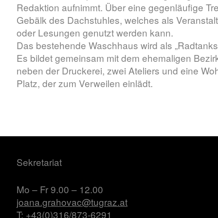
Redaktion aufnimmt. Über eine gegenläufige Tre
Gebälk des Dachstuhles, welches als Veranstalt
oder Lesungen genutzt werden kann.
Das bestehende Waschhaus wird als „Radtankste
Es bildet gemeinsam mit dem ehemaligen Bezir
neben der Druckerei, zwei Ateliers und eine Wo
Platz, der zum Verweilen einlädt.
Sekretariat
Mo – Fr 9.00 – 12.00
joana.grahovac@tugraz.at
T: +43(0)316/873-6291