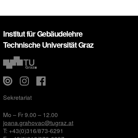
Institut für Gebäudelehre
Technische Universität Graz
Sekretariat
Mo – Fr 9.00 – 12.00
joana.grahovac@tugraz.at
T: +43(0)316/873-6291