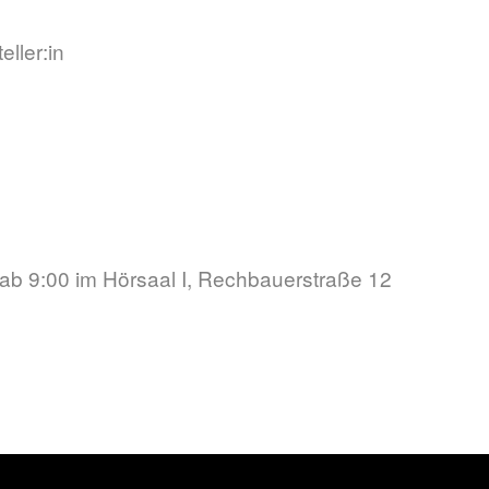
ller:in
ab 9:00 im Hörsaal I, Rechbauerstraße 12