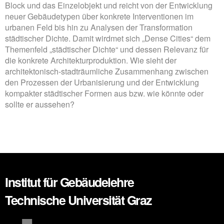
Block und das Einzelobjekt und reicht von der Entwicklung
neuer Gebäudetypen über konkrete Interventionen im
urbanen Feld bis hin zu Analysen der Transformation
städtischer Dichte. Damit wirdmet sich „Dense Cities“ dem
Themenfeld „städtischer Dichte“ und dessen Relevanz für
die konkrete Architekturproduktion. Wie sieht der
architektonisch-stadträumliche Zusammenhang zwischen
den Prozessen der Urbanisierung und der Entwicklung
kompakter städtischer Formen aus bzw. wie könnte oder
sollte er aussehen?
Institut für Gebäudelehre
Technische Universität Graz