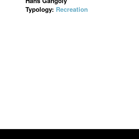
Hans Gangoly
Typology:
Recreation