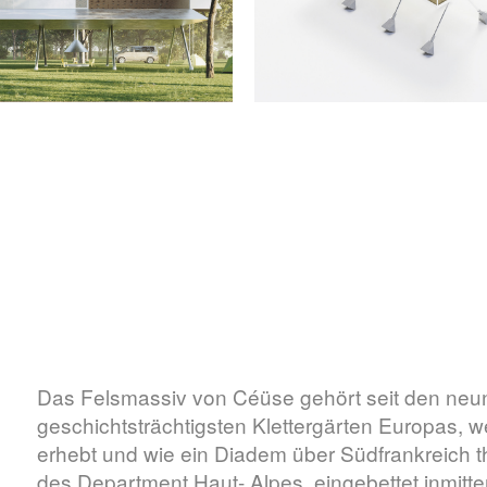
Das Felsmassiv von Céüse gehört seit den neu
geschichtsträchtigsten Klettergärten Europas,
erhebt und wie ein Diadem über Südfrankreich th
des Department Haut- Alpes, eingebettet inmitt