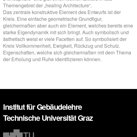
Themengebiet der „healing Architecture“.
Das zentrale konstruktive Element des Entwurfs ist der
Kreis. Eine einfache geometrische Grundfigur,
gleichermaßen aber auch ein Element, welches bereits eine
starke Eigendynamik mit sich bringt. Auch symbolisch und
ästhetisch weist er viele Facetten auf. So symbolisiert der
Kreis Vollkommenheit, Ewigkeit, Rückzug und Schutz.
Eigenschaften, welche sich gleichermaßen mit dem Thema
der Erholung und Ruhe identifizieren können.
Institut für Gebäudelehre
Technische Universität Graz