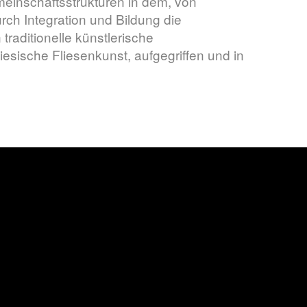
meinschaftsstrukturen in dem, von
ch Integration und Bildung die
raditionelle künstlerische
esische Fliesenkunst, aufgegriffen und in