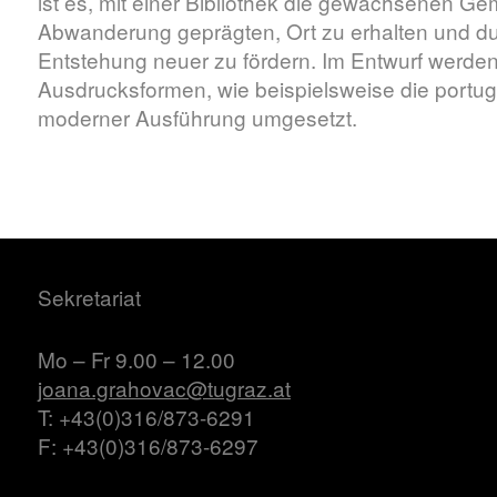
ist es, mit einer Bibliothek die gewachsenen Ge
Abwanderung geprägten, Ort zu erhalten und dur
Entstehung neuer zu fördern. Im Entwurf werden t
Ausdrucksformen, wie beispielsweise die portugi
moderner Ausführung umgesetzt.
Sekretariat
Mo – Fr 9.00 – 12.00
joana.grahovac@tugraz.at
T: +43(0)316/873-6291
F: +43(0)316/873-6297