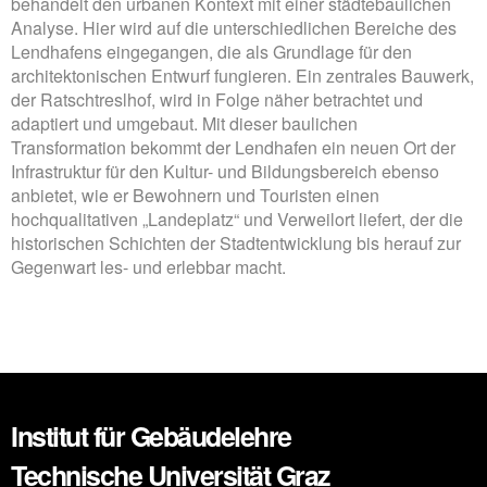
behandelt den urbanen Kontext mit einer städtebaulichen
Analyse. Hier wird auf die unterschiedlichen Bereiche des
Lendhafens eingegangen, die als Grundlage für den
architektonischen Entwurf fungieren. Ein zentrales Bauwerk,
der Ratschtreslhof, wird in Folge näher betrachtet und
adaptiert und umgebaut. Mit dieser baulichen
Transformation bekommt der Lendhafen ein neuen Ort der
Infrastruktur für den Kultur- und Bildungsbereich ebenso
anbietet, wie er Bewohnern und Touristen einen
hochqualitativen „Landeplatz“ und Verweilort liefert, der die
historischen Schichten der Stadtentwicklung bis herauf zur
Gegenwart les- und erlebbar macht.
Institut für Gebäudelehre
Technische Universität Graz