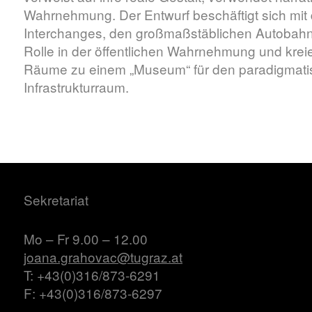
Wahrnehmung. Der Entwurf beschäftigt sich mit 
Interchanges, den großmaßstäblichen Autobahnk
Rolle in der öffentlichen Wahrnehmung und kreie
Räume zu einem „Museum“ für den paradigmati
Infrastrukturraum.
Sekretariat
Mo – Fr 9.00 – 12.00
joana.grahovac@tugraz.at
T: +43(0)316/873-6291
F: +43(0)316/873-6297