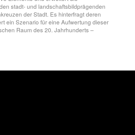
den stadt- und landschaftsbildprägenden
reuzen der Stadt. Es hinterfragt deren
rt ein Szenario für eine Aufwertung dieser
schen Raum des 20. Jahrhunderts –