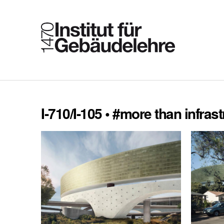
I-710/I-105 • #more than infras