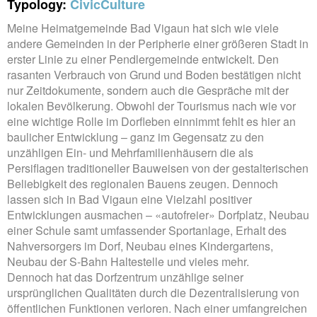
Typology:
Civic
Culture
Meine Heimatgemeinde Bad Vigaun hat sich wie viele
andere Gemeinden in der Peripherie einer größeren Stadt in
erster Linie zu einer Pendlergemeinde entwickelt. Den
rasanten Verbrauch von Grund und Boden bestätigen nicht
nur Zeitdokumente, sondern auch die Gespräche mit der
lokalen Bevölkerung. Obwohl der Tourismus nach wie vor
eine wichtige Rolle im Dorfleben einnimmt fehlt es hier an
baulicher Entwicklung – ganz im Gegensatz zu den
unzähligen Ein- und Mehrfamilienhäusern die als
Persiflagen traditioneller Bauweisen von der gestalterischen
Beliebigkeit des regionalen Bauens zeugen. Dennoch
lassen sich in Bad Vigaun eine Vielzahl positiver
Entwicklungen ausmachen – «autofreier» Dorfplatz, Neubau
einer Schule samt umfassender Sportanlage, Erhalt des
Nahversorgers im Dorf, Neubau eines Kindergartens,
Neubau der S-Bahn Haltestelle und vieles mehr.
Dennoch hat das Dorfzentrum unzählige seiner
ursprünglichen Qualitäten durch die Dezentralisierung von
öffentlichen Funktionen verloren. Nach einer umfangreichen