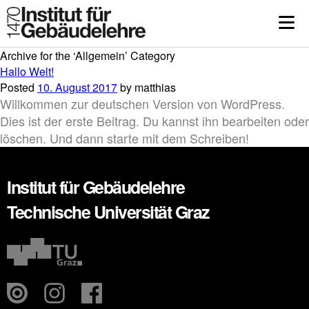
Archive for the ‘Allgemein’ Category
Hallo Welt!
Posted
10. August 2017
by
matthias
Willkommen zur deutschen Version von WordPress.
Dies ist der erste Beitrag. Du kannst ihn bearbeiten oder
löschen. Und dann starte mit dem Schreiben!
Institut für Gebäudelehre
Technische Universität Graz